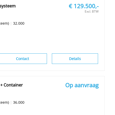
€ 129.500,-
msysteem
Excl. BTW
teem)
|
32.000
Contact
Details
Op aanvraag
 + Container
teem)
|
36.000