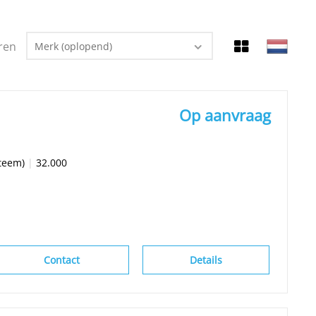
ren
Merk (oplopend)
Op aanvraag
teem)
|
32.000
Contact
Details