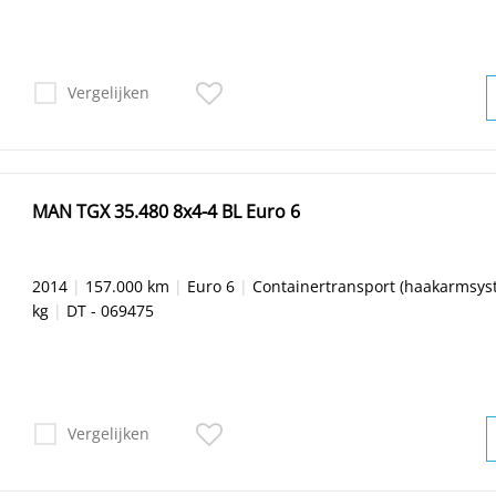
Vergelijken
MAN TGX 35.480 8x4-4 BL Euro 6
2014
|
157.000 km
|
Euro 6
|
Containertransport (haakarmsys
kg
|
DT - 069475
Vergelijken