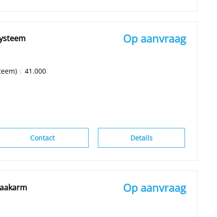
Op aanvraag
systeem
teem)
|
41.000
Contact
Details
Op aanvraag
 Haakarm