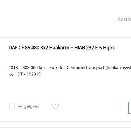
Sorte
DAF CF 85.480 8x2 Haakarm + HIAB 232 E-5 Hipro
2018
|
308.000 km
|
Euro 6
|
Containertransport (haakarmsys
kg
|
DT - 192319
Vergelijken