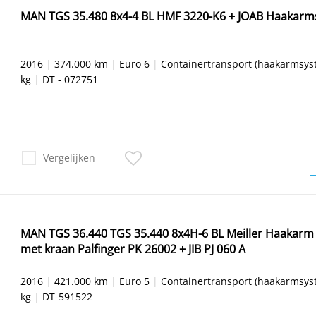
MAN TGS 35.480 8x4-4 BL HMF 3220-K6 + JOAB Haakar
2016
|
374.000 km
|
Euro 6
|
Containertransport (haakarmsys
kg
|
DT - 072751
Vergelijken
MAN TGS 36.440 TGS 35.440 8x4H-6 BL Meiller Haakarm
met kraan Palfinger PK 26002 + JIB PJ 060 A
2016
|
421.000 km
|
Euro 5
|
Containertransport (haakarmsys
kg
|
DT-591522