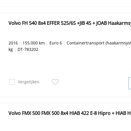
Volvo FH 540 8x4 EFFER 525/6S +JIB 4S + JOAB Haakarm
2016
|
155.000 km
|
Euro 6
|
Containertransport (haakarmsys
kg
|
DT-783202
Vergelijken
Volvo FMX 500 FMX 500 8x4 HIAB 422 E-8 Hipro + HIAB