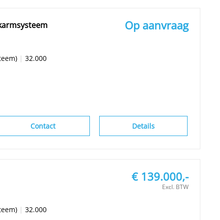
Op aanvraag
akarmsysteem
teem)
|
32.000
Contact
Details
€ 139.000,-
Excl. BTW
teem)
|
32.000