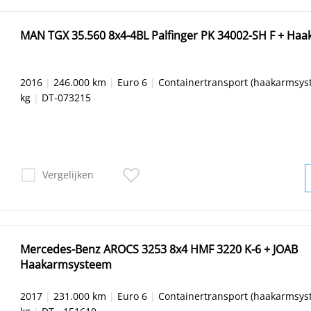
MAN TGX 35.560 8x4-4BL Palfinger PK 34002-SH F + Ha
2016
|
246.000 km
|
Euro 6
|
Containertransport (haakarmsys
kg
|
DT-073215
Vergelijken
Mercedes-Benz AROCS 3253 8x4 HMF 3220 K-6 + JOAB
Haakarmsysteem
2017
|
231.000 km
|
Euro 6
|
Containertransport (haakarmsys